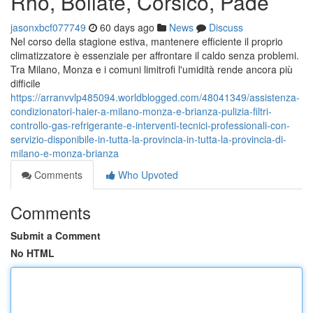
Rho, Bollate, Corsico, Pade
jasonxbcf077749
60 days ago
News
Discuss
Nel corso della stagione estiva, mantenere efficiente il proprio
climatizzatore è essenziale per affrontare il caldo senza problemi.
Tra Milano, Monza e i comuni limitrofi l'umidità rende ancora più
difficile
https://arranvvlp485094.worldblogged.com/48041349/assistenza-
condizionatori-haier-a-milano-monza-e-brianza-pulizia-filtri-
controllo-gas-refrigerante-e-interventi-tecnici-professionali-con-
servizio-disponibile-in-tutta-la-provincia-in-tutta-la-provincia-di-
milano-e-monza-brianza
Comments
Who Upvoted
Comments
Submit a Comment
No HTML