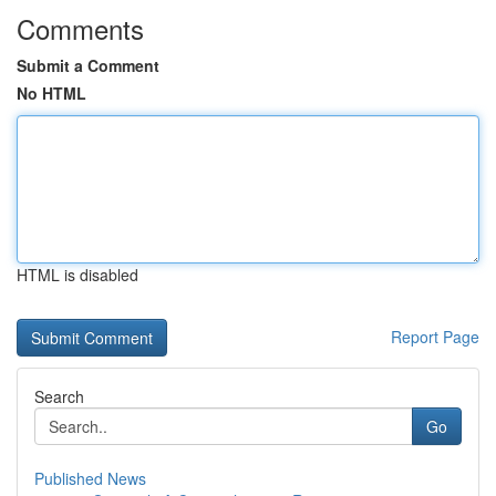
Comments
Submit a Comment
No HTML
HTML is disabled
Report Page
Search
Go
Published News