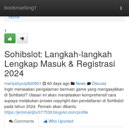
Home
bookmarking1
Togg
navi
Home
1
Sohibslot: Langkah-langkah
Lengkap Masuk & Registrasi
2024
mariyahyozp820901
60 days ago
News
Discuss
Ingin merasakan pengalaman bermain game yang mengasyikkan
di Sohibslot? Ulasan ini akan menjelaskan komprehensif cara
supaya melakukan proses copyright dan pendaftaran di Sohibslot
pada tahun 2024. Pemain akan dibantu
https://jemimarqho377538.blogvivi.com/profile
Comments
Who Upvoted