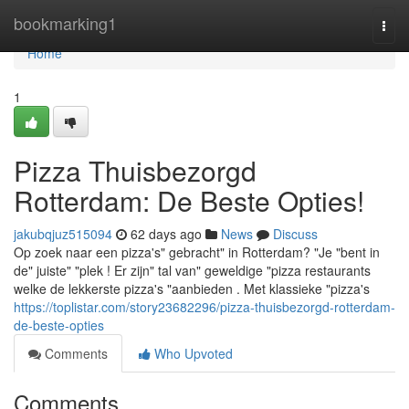
Home
bookmarking1
Togg
navi
Home
1
Pizza Thuisbezorgd
Rotterdam: De Beste Opties!
jakubqjuz515094
62 days ago
News
Discuss
Op zoek naar een pizza's" gebracht" in Rotterdam? "Je "bent in
de" juiste" "plek ! Er zijn" tal van" geweldige "pizza restaurants
welke de lekkerste pizza's "aanbieden . Met klassieke "pizza's
https://toplistar.com/story23682296/pizza-thuisbezorgd-rotterdam-
de-beste-opties
Comments
Who Upvoted
Comments