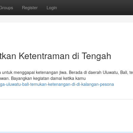
Groups
Register
Login
atkan Ketentraman di Tengah
untuk menggapai ketenangan jiwa. Berada di daerah Uluwatu, Bali, t
wan. Bayangkan kegiatan damai ketika kamu
oga-uluwatu-bali-temukan-ketenangan-di-di-kalangan-pesona