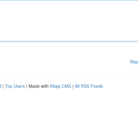
Rep
d
|
Top Users
| Made with
Kliqqi CMS
|
All RSS Feeds