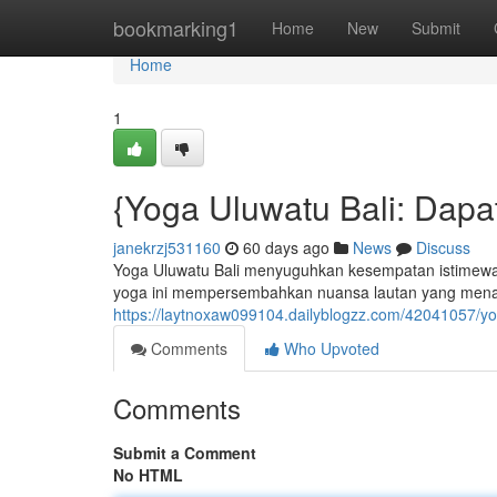
Home
bookmarking1
Home
New
Submit
Home
1
{Yoga Uluwatu Bali: Dap
janekrzj531160
60 days ago
News
Discuss
Yoga Uluwatu Bali menyuguhkan kesempatan istimewa 
yoga ini mempersembahkan nuansa lautan yang mena
https://laytnoxaw099104.dailyblogzz.com/42041057/y
Comments
Who Upvoted
Comments
Submit a Comment
No HTML