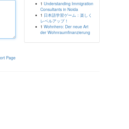
1
Understanding Immigration
Consultants in Noida
1
日本語学習ゲーム：楽しく
レベルアップ！
1
Wohnhero: Der neue Art
der Wohnraumfinanzierung
ort Page