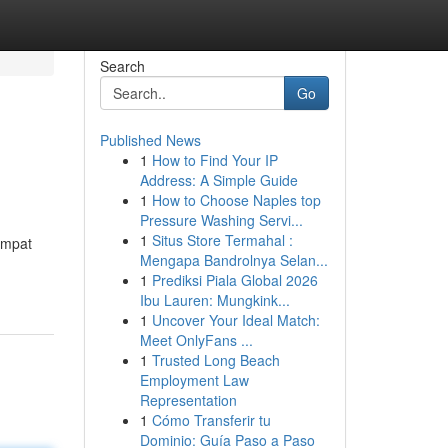
Search
Go
Published News
1
How to Find Your IP
Address: A Simple Guide
1
How to Choose Naples top
Pressure Washing Servi...
1
Situs Store Termahal :
empat
Mengapa Bandrolnya Selan...
1
Prediksi Piala Global 2026
Ibu Lauren: Mungkink...
1
Uncover Your Ideal Match:
Meet OnlyFans ...
1
Trusted Long Beach
Employment Law
Representation
1
Cómo Transferir tu
Dominio: Guía Paso a Paso