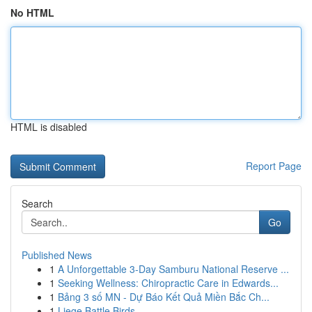
No HTML
HTML is disabled
Report Page
Search
Go
Published News
1
A Unforgettable 3-Day Samburu National Reserve ...
1
Seeking Wellness: Chiropractic Care in Edwards...
1
Bảng 3 số MN - Dự Báo Kết Quả Miền Bắc Ch...
1
Liege Battle Birds