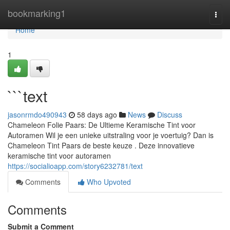
Home
bookmarking1
Togg
navi
Home
1
```text
jasonrmdo490943
58 days ago
News
Discuss
Chameleon Folie Paars: De Ultieme Keramische Tint voor
Autoramen Wil je een unieke uitstraling voor je voertuig? Dan is
Chameleon Tint Paars de beste keuze . Deze innovatieve
keramische tint voor autoramen
https://socialioapp.com/story6232781/text
Comments
Who Upvoted
Comments
Submit a Comment