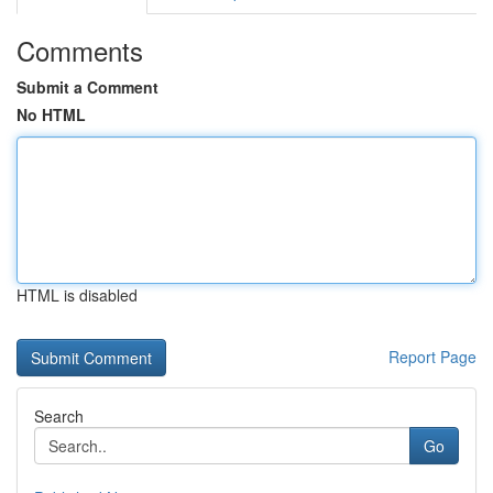
Comments
Submit a Comment
No HTML
HTML is disabled
Report Page
Search
Go