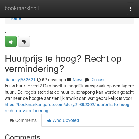
Home
bookmarking1
Togg
navi
Home
1
Huurprijs te hoog? Recht op
vermindering?
dianejfyj582621
62 days ago
News
Discuss
Is uw huur te veel? Dan heeft u mogelijk aanspraak op een lagere
huur . De regels stelt dat de huur buitensporig kan worden geacht
wanneer de hoogte aanzienlijk afwijkt dan wat gebruikelijk is voor
https://bookmarkangaroo.com/story21692002/huurprijs-te-hoog-
recht-op-vermindering
Comments
Who Upvoted
Comments