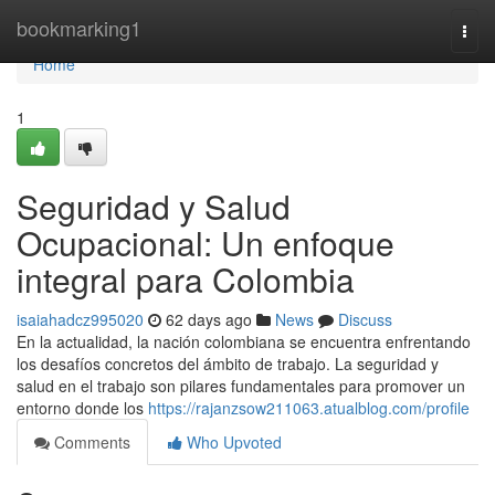
Home
bookmarking1
Togg
navi
Home
1
Seguridad y Salud
Ocupacional: Un enfoque
integral para Colombia
isaiahadcz995020
62 days ago
News
Discuss
En la actualidad, la nación colombiana se encuentra enfrentando
los desafíos concretos del ámbito de trabajo. La seguridad y
salud en el trabajo son pilares fundamentales para promover un
entorno donde los
https://rajanzsow211063.atualblog.com/profile
Comments
Who Upvoted