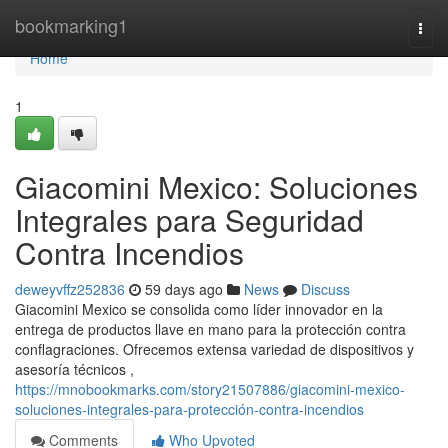
Home
bookmarking1
Togg
navi
Home
1
Giacomini Mexico: Soluciones
Integrales para Seguridad
Contra Incendios
deweyvffz252836
59 days ago
News
Discuss
Giacomini Mexico se consolida como líder innovador en la
entrega de productos llave en mano para la protección contra
conflagraciones. Ofrecemos extensa variedad de dispositivos y
asesoría técnicos ,
https://mnobookmarks.com/story21507886/giacomini-mexico-
soluciones-integrales-para-protección-contra-incendios
Comments
Who Upvoted