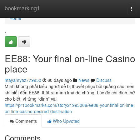
Home
bookmarking1
Togg
navi
Home
1
EE88: Your final on-line Casino
place
mayamyaz779950
60 days ago
News
Discuss
Mình không phải kiểu người dễ bị thuyết phục bởi quảng cáo, nên
khi biết đến EE88, thật ra mình khá dè chừng. Lúc đó chỉ định thử
cho biết, vì từng “dính” vài
https://pr1bookmarks.com/story21995066/ee88-your-final-on-line-
on-line-casino-desired-destination
Comments
Who Upvoted
Comments