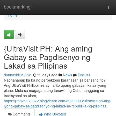
Home
bookmarking1
Togg
navi
Home
1
{UltraVisit PH: Ang aming
Gabay sa Pagdisenyo ng
Lakad sa Pilipinas
donnaxldl017741
59 days ago
News
Discuss
Naghahanap ka ba ng perpektong karanasan sa bansang ito?
Ang UltraVisit Philippines ay narito upang gabayan ka sa iyong
plano. Mula sa magagandang tanawin ng Cebu hanggang sa
tradisyonal na ulam,
https://jimnvol670372.blog2learn.com/89290003/ultravisit-ph-ang-
iyong-gabay-sa-pagdisenyo-ng-lakad-sa-republika-ng-pilipinas
Comments
Who Upvoted