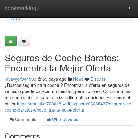
Home
bookmarking1
Togg
navi
Home
1
Seguros de Coche Baratos:
Encuentra la Mejor Oferta
myawyxf044338
59 days ago
News
Discuss
¿Buscas seguro para coche ? Encontrar la oferta en seguros de
vehículo puede parecer un desafío, pero no lo es. Considera las
recomendaciones para analizar diferentes opciones y obtener el
mejor
https://annieffoj723018.widblog.com/96385437/seguros-de-
coche-baratos-encuentra-la-mejor-oferta
Comments
Who Upvoted
Comments