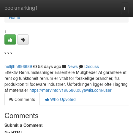
Home
bookmarking1
Togg
navi
Home
1
```
nelljfhn896689
58 days ago
News
Discuss
Effektiv Renrumsløsninger Essentielle Muligheder At garantere et
rent og funktionelt renrum er vitalt for forskellige brancher, fra
produktion til fødevare industrier. Udfordringen ligger ofte i lagring
af materialer
https://marvintdlv198580.ouyawiki.com/user
Comments
Who Upvoted
Comments
Submit a Comment
No HTML