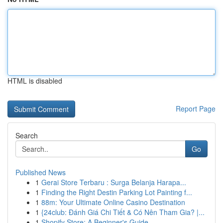
HTML is disabled
Report Page
Search
Go
Published News
1
Gerai Store Terbaru : Surga Belanja Harapa...
1
Finding the Right Destin Parking Lot Painting f...
1
88m: Your Ultimate Online Casino Destination
1
{24club: Đánh Giá Chi Tiết & Có Nên Tham Gia? |...
1
Shopify Store: A Beginner's Guide