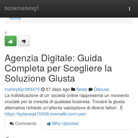
Home
bookmarking1
Togg
navi
Home
1
Agenzia Digitale: Guida
Completa per Scegliere la
Soluzione Giusta
marleyblyr383475
57 days ago
News
Discuss
La individuazione di un' società online rappresenta un momento
cruciale per la crescita di qualsiasi business. Trovare la giusta
alternativa richiede un'attenta valutazione di diversi fattori . È
https://laylacssj470008.eveowiki.com/user
Comments
Who Upvoted