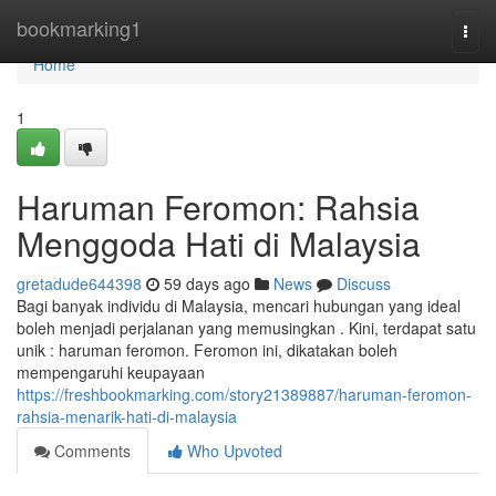
Home
bookmarking1
Togg
navi
Home
1
Haruman Feromon: Rahsia
Menggoda Hati di Malaysia
gretadude644398
59 days ago
News
Discuss
Bagi banyak individu di Malaysia, mencari hubungan yang ideal
boleh menjadi perjalanan yang memusingkan . Kini, terdapat satu
unik : haruman feromon. Feromon ini, dikatakan boleh
mempengaruhi keupayaan
https://freshbookmarking.com/story21389887/haruman-feromon-
rahsia-menarik-hati-di-malaysia
Comments
Who Upvoted