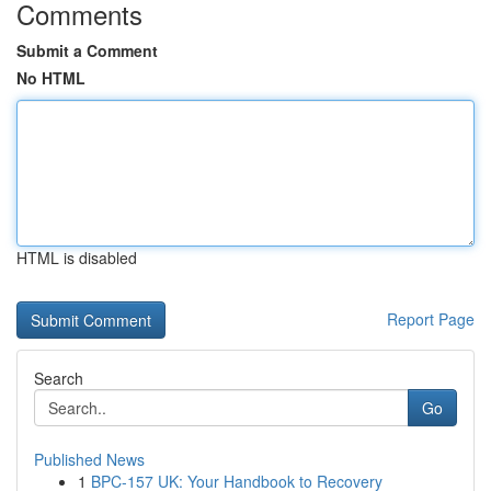
Comments
Submit a Comment
No HTML
HTML is disabled
Report Page
Search
Go
Published News
1
BPC-157 UK: Your Handbook to Recovery