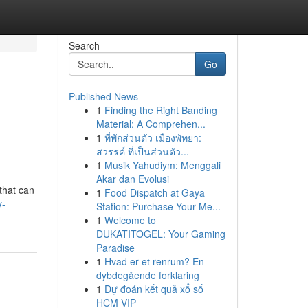
Search
Go
Published News
1
Finding the Right Banding
Material: A Comprehen...
1
ที่พักส่วนตัว เมืองพัทยา:
สวรรค์ ที่เป็นส่วนตัว...
1
Musik Yahudiym: Menggali
Akar dan Evolusi
 that can
1
Food Dispatch at Gaya
y-
Station: Purchase Your Me...
1
Welcome to
DUKATITOGEL: Your Gaming
Paradise
1
Hvad er et renrum? En
dybdegående forklaring
1
Dự đoán kết quả xổ số
HCM VIP