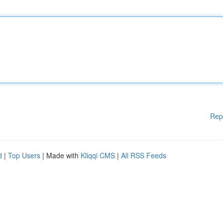
Rep
d
|
Top Users
| Made with
Kliqqi CMS
|
All RSS Feeds