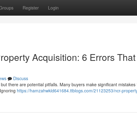
Groups
Register
Login
roperty Acquisition: 6 Errors That
ews
Discuss
 but there are potential pitfalls. Many buyers make significant mistakes
 Ignoring
https://hamzahwkld641684.ttblogs.com/21123253/ncr-propert