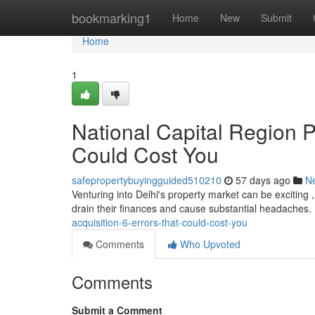
Home
bookmarking1
Home
New
Submit
Home
1
National Capital Region P
Could Cost You
safepropertybuyingguided510210
57 days ago
N
Venturing into Delhi's property market can be exciting ,
drain their finances and cause substantial headaches.
acquisition-6-errors-that-could-cost-you
Comments
Who Upvoted
Comments
Submit a Comment