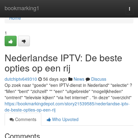
Home
bookmarking1
Togg
navi
Home
1
Nederlandse IPTV: De beste
opties op een rij
dutchiptv649310
56 days ago
News
Discuss
Op zoek naar "goede" "een IPTV-dienst in Nederland" "selectie" ?
"Men" "bent" "zichzelf" "" "een" "uitgebreide" "mogelijkheden"
"omtrent" "televisie kijken" "via het internet" . "In deze" "overzicht"
https://bookmarkingdepot.com/story21539585/nederlandse-iptv-
de-beste-opties-op-een-rij
Comments
Who Upvoted
Comments