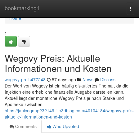
Home
bookmarking1
Togg
navi
Home
1
Wegovy Preis: Aktuelle
Informationen und Kosten
wegovy-preis477248
57 days ago
News
Discuss
Der Wert von Wegovy ist ein häufig diskutiertes Thema , da die
Injektion eine erhebliche finanzielle Ausgabe darstellen kann.
Aktuell liegt der monatliche Wegovy Preis je nach Stärke und
Apotheke zwischen
https://janiceqnnp232149.life3dblog.com/40104184/wegovy-preis-
aktuelle-informationen-und-kosten
Comments
Who Upvoted