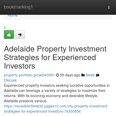
Home
bookmarking1
Togg
navi
Home
1
Adelaide Property Investment
Strategies for Experienced
Investors
property-portfolio-growt043391
55 days ago
News
Discuss
Experienced property investors seeking lucrative opportunities in
Adelaide can leverage a variety of strategies to maximize their
returns. With its booming economy and desirable lifestyle,
Adelaide presents various
https://nevedxlm594632.pages10.com/city-property-investment-
strategies-for-experienced-investors-76300856