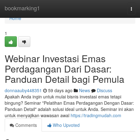
Home
bookmarking1
Togg
navi
Home
1
Webinar Investasi Emas
Perdagangan Dari Dasar:
Panduan Detail bagi Pemula
donnaauby448351
59 days ago
News
Discuss
Apakah Anda ingin untuk mulai bisnis investasi emas tetapi
bingung? Seminar "Pelatihan Emas Perdagangan Dengan Dasar:
Panduan Detail" adalah solusi ideal untuk Anda. Seminar ini akan
untuk menyajikan wawasan awal
https://tradingmudah.com
Comments
Who Upvoted