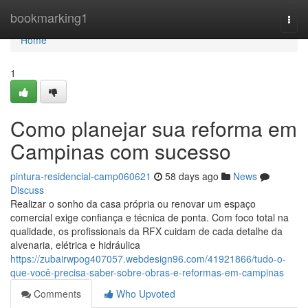
Home
bookmarking1
Togg
navi
Home
1
Como planejar sua reforma em
Campinas com sucesso
pintura-residencial-camp060621
58 days ago
News
Discuss
Realizar o sonho da casa própria ou renovar um espaço
comercial exige confiança e técnica de ponta. Com foco total na
qualidade, os profissionais da RFX cuidam de cada detalhe da
alvenaria, elétrica e hidráulica
https://zubairwpog407057.webdesign96.com/41921866/tudo-o-
que-você-precisa-saber-sobre-obras-e-reformas-em-campinas
Comments
Who Upvoted