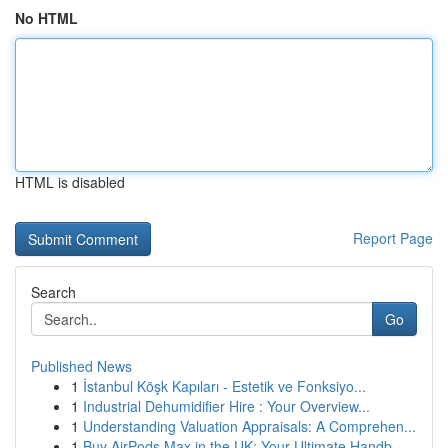
No HTML
HTML is disabled
Report Page
Search
Go
Published News
1
İstanbul Köşk Kapıları - Estetik ve Fonksiyo...
1
Industrial Dehumidifier Hire : Your Overview...
1
Understanding Valuation Appraisals: A Comprehen...
1
Buy AirPods Max in the UK: Your Ultimate Handb...