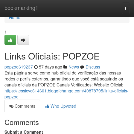
Home
bookmarking1
Togg
navi
Home
1
Links Oficiais: POPZOE
popzoe619237
57 days ago
News
Discuss
Esta página serve como hub oficial de verificação das nossas
redes e perfis externos, garantindo que você está seguindo os
canais oficiais da POPZOE Canais Verificados: Website Oficial:
https://tessicyc614601.blogofchange.com/40878795/links-oficiais-
popzoe
Comments
Who Upvoted
Comments
Submit a Comment