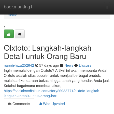
Home
bookmarking1
Togg
navi
Home
1
Olxtoto: Langkah-langkah
Detail untuk Orang Baru
nannielwza252642
57 days ago
News
Discuss
Ingin memulai dengan Olxtoto? Artikel ini akan membantu Anda!
Olxtoto adalah situs populer untuk menjual berbagai produk,
mulai dari kendaraan bekas hingga tanah yang hendak Anda jual.
Ketahui bagaimana membuat akun,
https://socialmediainuk.com/story26988771/olxtoto-langkah-
langkah-komplit-untuk-orang-baru
Comments
Who Upvoted