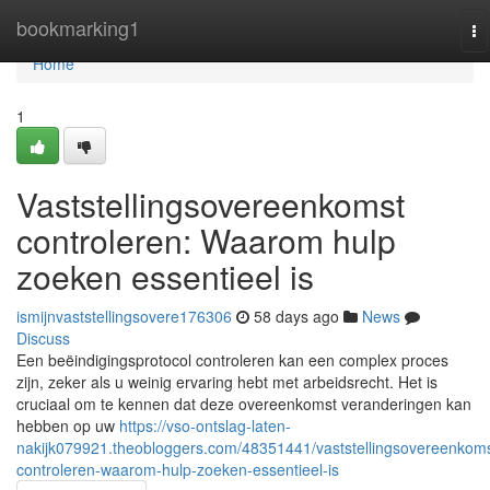
Home
bookmarking1
To
na
Home
1
Vaststellingsovereenkomst
controleren: Waarom hulp
zoeken essentieel is
ismijnvaststellingsovere176306
58 days ago
News
Discuss
Een beëindigingsprotocol controleren kan een complex proces
zijn, zeker als u weinig ervaring hebt met arbeidsrecht. Het is
cruciaal om te kennen dat deze overeenkomst veranderingen kan
hebben op uw
https://vso-ontslag-laten-
nakijk079921.theobloggers.com/48351441/vaststellingsovereenkoms
controleren-waarom-hulp-zoeken-essentieel-is