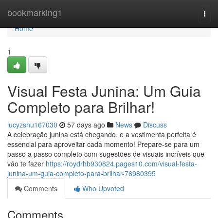
Home
bookmarking1
Togg
navi
Home
1
Visual Festa Junina: Um Guia
Completo para Brilhar!
lucyzshu167030
57 days ago
News
Discuss
A celebração junina está chegando, e a vestimenta perfeita é
essencial para aproveitar cada momento! Prepare-se para um
passo a passo completo com sugestões de visuais incríveis que
vão te fazer
https://roydrhb930824.pages10.com/visual-festa-
junina-um-guia-completo-para-brilhar-76980395
Comments
Who Upvoted
Comments