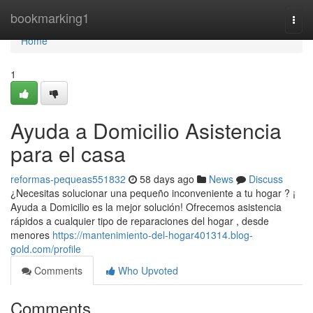
Home
bookmarking1
Togg
navi
Home
1
Ayuda a Domicilio Asistencia
para el casa
reformas-pequeas551832
58 days ago
News
Discuss
¿Necesitas solucionar una pequeño inconveniente a tu hogar ? ¡
Ayuda a Domicilio es la mejor solución! Ofrecemos asistencia
rápidos a cualquier tipo de reparaciones del hogar , desde
menores
https://mantenimiento-del-hogar401314.blog-
gold.com/profile
Comments
Who Upvoted
Comments