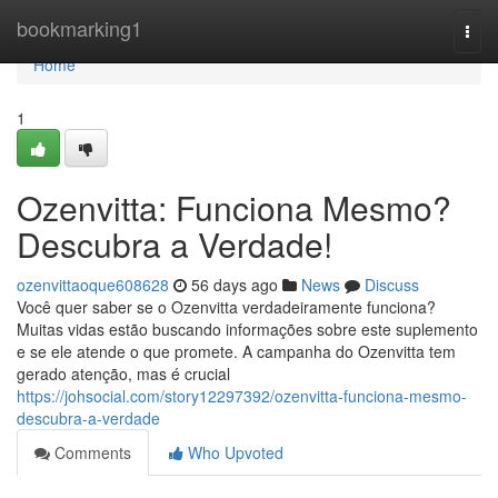
Home
bookmarking1
Togg
navi
Home
1
Ozenvitta: Funciona Mesmo?
Descubra a Verdade!
ozenvittaoque608628
56 days ago
News
Discuss
Você quer saber se o Ozenvitta verdadeiramente funciona?
Muitas vidas estão buscando informações sobre este suplemento
e se ele atende o que promete. A campanha do Ozenvitta tem
gerado atenção, mas é crucial
https://johsocial.com/story12297392/ozenvitta-funciona-mesmo-
descubra-a-verdade
Comments
Who Upvoted