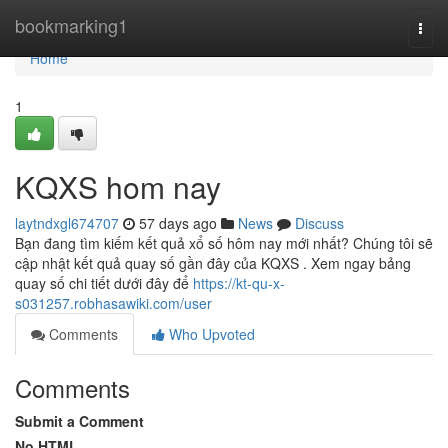
Home
bookmarking1
Togg
navi
Home
1
KQXS hom nay
laytndxgl674707
57 days ago
News
Discuss
Bạn đang tìm kiếm kết quả xổ số hôm nay mới nhất? Chúng tôi sẽ
cập nhật kết quả quay số gần đây của KQXS . Xem ngay bảng
quay số chi tiết dưới đây để
https://kt-qu-x-
s031257.robhasawiki.com/user
Comments
Who Upvoted
Comments
Submit a Comment
No HTML