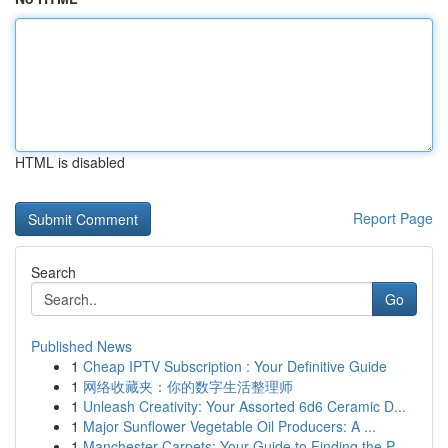
HTML is disabled
Report Page
Search
Go
Published News
1
Cheap IPTV Subscription : Your Definitive Guide
1
网络收藏夹：你的数字生活整理师
1
Unleash Creativity: Your Assorted 6d6 Ceramic D...
1
Major Sunflower Vegetable Oil Producers: A ...
1
Manchester Carpets: Your Guide to Finding the P...