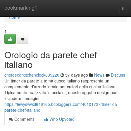
Home
bookmarking1
Togg
navi
Home
1
Orologio da parete chef
italiano
chefdecorkitchenclock835220
57 days ago
News
Discuss
Un timer da parete a tema cuoco italiano rappresenta un
complemento d'arredo ideale per cultori della cucina italiana.
Tipicamente realizzato in acciaio , questo oggetto design può
includere immagini
https://lewyswwxl646165.bcbloggers.com/40101727/timer-da-
parete-chef-italiano
Comments
Who Upvoted