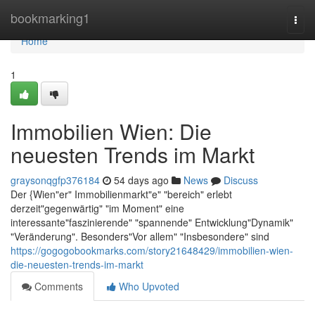
Home
bookmarking1
Togg
navi
Home
1
Immobilien Wien: Die
neuesten Trends im Markt
graysonqgfp376184
54 days ago
News
Discuss
Der {Wien"er" Immobilienmarkt"e" "bereich" erlebt
derzeit"gegenwärtig" "im Moment" eine
interessante"faszinierende" "spannende" Entwicklung"Dynamik"
"Veränderung". Besonders"Vor allem" "Insbesondere" sind
https://gogogobookmarks.com/story21648429/immobilien-wien-
die-neuesten-trends-im-markt
Comments
Who Upvoted