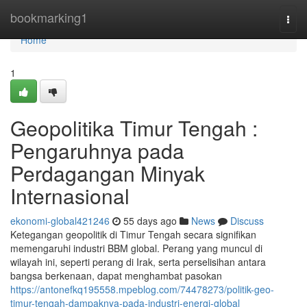
Home
bookmarking1
Togg
navi
Home
1
Geopolitika Timur Tengah :
Pengaruhnya pada
Perdagangan Minyak
Internasional
ekonomi-global421246
55 days ago
News
Discuss
Ketegangan geopolitik di Timur Tengah secara signifikan
memengaruhi industri BBM global. Perang yang muncul di
wilayah ini, seperti perang di Irak, serta perselisihan antara
bangsa berkenaan, dapat menghambat pasokan
https://antonefkq195558.mpeblog.com/74478273/politik-geo-
timur-tengah-dampaknya-pada-industri-energi-global