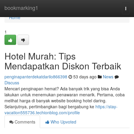
Home
bookmarking1
Togg
navi
Home
1
Hotel Murah: Tips
Mendapatkan Diskon Terbaik
penginapanterdekatdarilo866398
53 days ago
News
Discuss
Mencari penginapan hemat? Ada banyak trik yang bisa Anda
lakukan untuk menemukan penawaran menarik. Pertama, coba
melihat harga di banyak website booking hotel daring.
Selanjutnya, pertimbangkan bagi bergabung ke
https://stay-
vacation555736.techionblog.com/profile
Comments
Who Upvoted