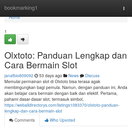
Home
bookmarking1
Togg
navi
Home
1
Olxtoto: Panduan Lengkap dan
Cara Bermain Slot
janafbio809092
53 days ago
News
Discuss
Memulai permainan slot di Olxtoto bisa terasa agak
membingungkan bagi pemula. Namun, dengan panduan ini, Anda
akan belajar cara bermain dengan baik dan efektif. Pertama,
pahami dasar-dasar slot, termasuk simbol,
https://weballdirectorys.com/listings1083370/olxtoto-panduan-
lengkap-dan-cara-bermain-slot
Comments
Who Upvoted