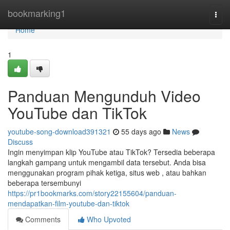
Home
bookmarking1
Togg
navi
Home
1
Panduan Mengunduh Video
YouTube dan TikTok
youtube-song-download391321
55 days ago
News
Discuss
Ingin menyimpan klip YouTube atau TikTok? Tersedia beberapa
langkah gampang untuk mengambil data tersebut. Anda bisa
menggunakan program pihak ketiga, situs web , atau bahkan
beberapa tersembunyi
https://pr1bookmarks.com/story22155604/panduan-
mendapatkan-film-youtube-dan-tiktok
Comments
Who Upvoted