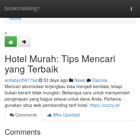
Home
bookmarking1
Togg
navi
Home
1
Hotel Murah: Tips Mencari
yang Terbaik
anitabyzi587794
53 days ago
News
Discuss
Mencari akomodasi terjangkau bisa menjadi kendala, tetapi
bukan berarti tidak mungkin. Beberapa cara untuk memperoleh
penginapan yang bagus sesuai untuk dana Anda. Pertama,
gunakan situs web pembanding tarif hotel.
https://cozzy.id/
Comments
Who Upvoted
Comments