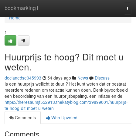
Home
bookmarking1
Togg
navi
Home
1
Huurprijs te hoog? Dit moet u
weten.
declanedse045993
54 days ago
News
Discuss
Is een huurprijs wellicht te duur ? Het kunt weten dat er bestaat
meerdere redenen om tot actie kunnen doen. Denk bijvoorbeeld
een beoordeling van een huurprijsbepaling, een inflatie en de
https://theresaumjf552913.thekatyblog.com/39899001/huurprijs-
te-hoog-dit-moet-u-weten
Comments
Who Upvoted
Comments