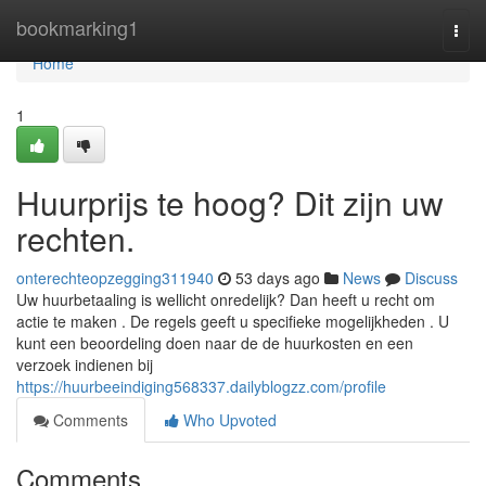
Home
bookmarking1
Togg
navi
Home
1
Huurprijs te hoog? Dit zijn uw
rechten.
onterechteopzegging311940
53 days ago
News
Discuss
Uw huurbetaaling is wellicht onredelijk? Dan heeft u recht om
actie te maken . De regels geeft u specifieke mogelijkheden . U
kunt een beoordeling doen naar de de huurkosten en een
verzoek indienen bij
https://huurbeeindiging568337.dailyblogzz.com/profile
Comments
Who Upvoted
Comments