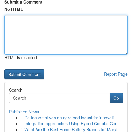
Submit a Comment
No HTML
HTML is disabled
Report Page
Search
Go
Published News
1
De toekomst van de agrofood industrie: innovati...
1
Integration approaches Using Hybrid Coupler Com...
1
What Are the Best Home Battery Brands for Maryl...