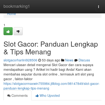
Home
bookmarking1
Togg
navi
Home
1
Slot Gacor: Panduan Lengkap
& Tips Menang
slotgacorhariini928506
53 days ago
News
Discuss
Mencari ulasan detail mengenai Slot Gacor dan cara supaya
mendapatkan uang ? Artikel ini hadir bagi Anda! Kami akan
membahas seputar dunia slot online , termasuk arti slot yang
gacor , faktor-faktor
https://slotgacormaxwin755984.jiliblog.com/98147849/slot-gacor-
panduan-lengkap-tips-menang
Comments
Who Upvoted