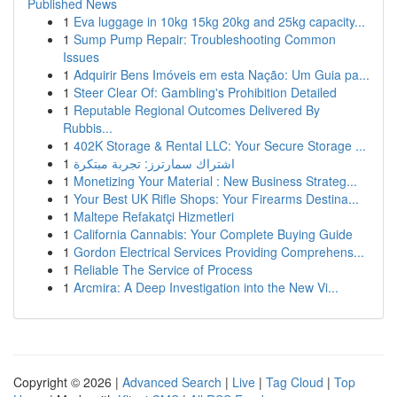
Published News
1
Eva luggage in 10kg 15kg 20kg and 25kg capacity...
1
Sump Pump Repair: Troubleshooting Common
Issues
1
Adquirir Bens Imóveis em esta Nação: Um Guia pa...
1
Steer Clear Of: Gambling's Prohibition Detailed
1
Reputable Regional Outcomes Delivered By
Rubbis...
1
402K Storage & Rental LLC: Your Secure Storage ...
1
اشتراك سمارترز: تجربة مبتكرة
1
Monetizing Your Material : New Business Strateg...
1
Your Best UK Rifle Shops: Your Firearms Destina...
1
Maltepe Refakatçi Hizmetleri
1
California Cannabis: Your Complete Buying Guide
1
Gordon Electrical Services Providing Comprehens...
1
Reliable The Service of Process
1
Arcmira: A Deep Investigation into the New Vi...
Copyright © 2026 |
Advanced Search
|
Live
|
Tag Cloud
|
Top