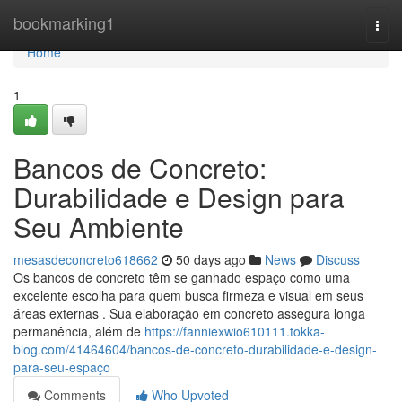
Home
bookmarking1
Togg
navi
Home
1
Bancos de Concreto:
Durabilidade e Design para
Seu Ambiente
mesasdeconcreto618662
50 days ago
News
Discuss
Os bancos de concreto têm se ganhado espaço como uma
excelente escolha para quem busca firmeza e visual em seus
áreas externas . Sua elaboração em concreto assegura longa
permanência, além de
https://fanniexwio610111.tokka-
blog.com/41464604/bancos-de-concreto-durabilidade-e-design-
para-seu-espaço
Comments
Who Upvoted