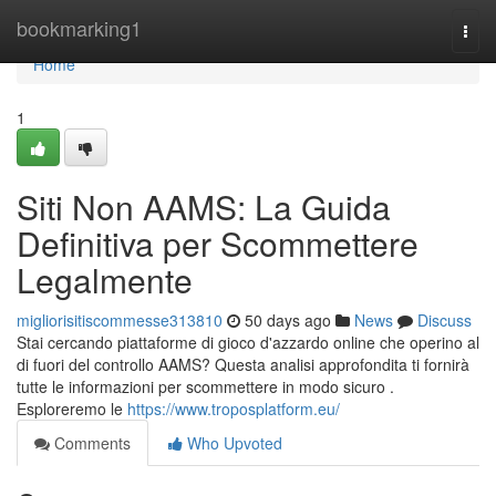
Home
bookmarking1
Togg
navi
Home
1
Siti Non AAMS: La Guida
Definitiva per Scommettere
Legalmente
migliorisitiscommesse313810
50 days ago
News
Discuss
Stai cercando piattaforme di gioco d'azzardo online che operino al
di fuori del controllo AAMS? Questa analisi approfondita ti fornirà
tutte le informazioni per scommettere in modo sicuro .
Esploreremo le
https://www.troposplatform.eu/
Comments
Who Upvoted