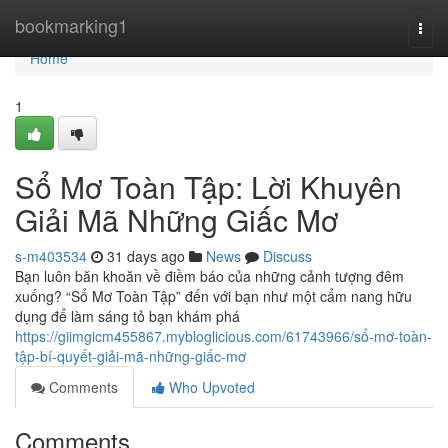
Home
bookmarking1
Togg
navi
Home
1
Sổ Mơ Toàn Tập: Lời Khuyên
Giải Mã Những Giấc Mơ
s-m403534
31 days ago
News
Discuss
Bạn luôn băn khoăn về điềm báo của những cảnh tượng đêm
xuống? “Sổ Mơ Toàn Tập” đến với bạn như một cẩm nang hữu
dụng để làm sáng tỏ bạn khám phá
https://giimgicm455867.mybloglicious.com/61743966/sổ-mơ-toàn-
tập-bí-quyết-giải-mã-những-giấc-mơ
Comments
Who Upvoted
Comments