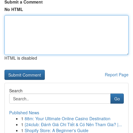
Submit a Comment
No HTML
HTML is disabled
Report Page
Search
Go
Published News
1
88m: Your Ultimate Online Casino Destination
1
{24club: Đánh Giá Chi Tiết & Có Nên Tham Gia? |...
1
Shopify Store: A Beginner's Guide