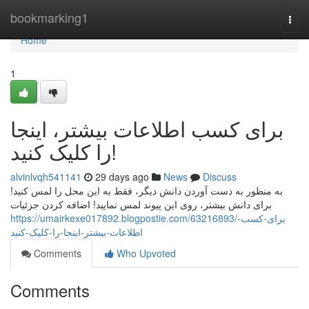
Home
bookmarking1
Togg
navi
Home
1
برای کسب اطلاعات بیشتر، اینجا
را کلیک کنید!
alvinlvqh541141
29 days ago
News
Discuss
به منظور به دست آوردن دانش دیگر، فقط به این محل را لمس کنید!
برای دانش بیشتر، روی این پیوند لمس نمایید! اضافه کردن جزئیات
https://umairkexe017892.blogpostie.com/63216893/برای-کسب-
اطلاعات-بیشتر-اینجا-را-کلیک-کنید
Comments
Who Upvoted
Comments