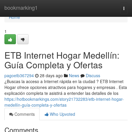
Home
bookmarking1
Togg
navi
Home
1
ETB Internet Hogar Medellín:
Guía Completa y Ofertas
pagoetb367294
28 days ago
News
Discuss
¿Buscas la acceso a Internet rápida en la ciudad ? ETB Internet
Hogar ofrece opciones atractivos para hogares y empresas . Esta
explicación completa te asistirá a entender las detalles de los
https://hotbookmarkings.com/story21732283/etb-internet-hogar-
medellín-guía-completa-y-ofertas
Comments
Who Upvoted
Comments