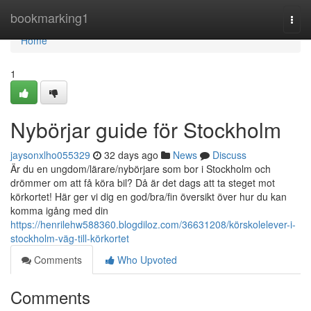
Home
bookmarking1
Togg
navi
Home
1
Nybörjar guide för Stockholm
jaysonxlho055329
32 days ago
News
Discuss
Är du en ungdom/lärare/nybörjare som bor i Stockholm och
drömmer om att få köra bil? Då är det dags att ta steget mot
körkortet! Här ger vi dig en god/bra/fin översikt över hur du kan
komma igång med din
https://henrilehw588360.blogdiloz.com/36631208/körskolelever-i-
stockholm-väg-till-körkortet
Comments
Who Upvoted
Comments