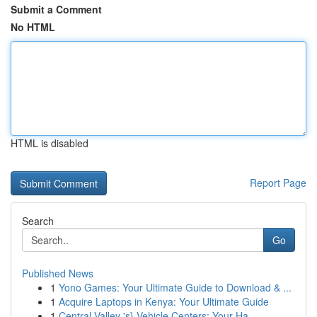
Submit a Comment
No HTML
HTML is disabled
Report Page
Search
Go
Published News
1
Yono Games: Your Ultimate Guide to Download & ...
1
Acquire Laptops in Kenya: Your Ultimate Guide
1
Central Valley 's} Vehicle Centers: Your Ha...