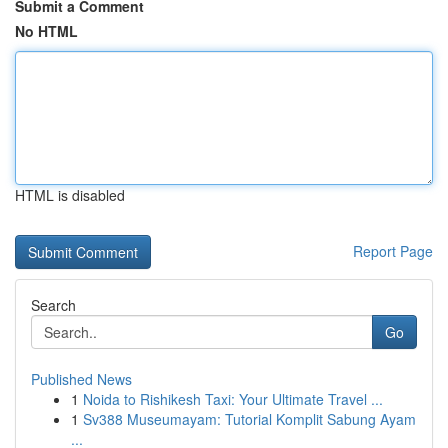
Submit a Comment
No HTML
HTML is disabled
Report Page
Search
Go
Published News
1
Noida to Rishikesh Taxi: Your Ultimate Travel ...
1
Sv388 Museumayam: Tutorial Komplit Sabung Ayam
...