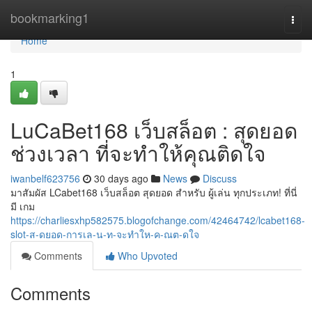
Home
bookmarking1
Togg
navi
Home
1
LuCaBet168 เว็บสล็อต : สุดยอด
ช่วงเวลา ที่จะทำให้คุณติดใจ
iwanbelf623756
30 days ago
News
Discuss
มาสัมผัส LCabet168 เว็บสล็อต สุดยอด สำหรับ ผู้เล่น ทุกประเภท! ที่นี่
มี เกม
https://charliesxhp582575.blogofchange.com/42464742/lcabet168-
slot-ส-ดยอด-การเล-น-ท-จะทำให-ค-ณต-ดใจ
Comments
Who Upvoted
Comments