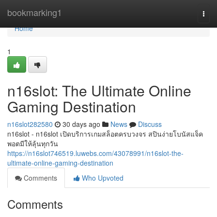
Home
bookmarking1
Togg
navi
Home
1
n16slot: The Ultimate Online
Gaming Destination
n16slot282580
30 days ago
News
Discuss
n16slot - n16slot เปิดบริการเกมสล็อตครบวงจร สปินง่ายโบนัสแจ็ค
พอตมีให้ลุ้นทุกวัน
https://n16slot746519.luwebs.com/43078991/n16slot-the-
ultimate-online-gaming-destination
Comments
Who Upvoted
Comments